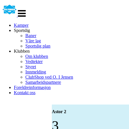
Veksle
navigasjon
Kamper
Sportslig
Baner
Våre lag
Sportslig plan
Klubben
Om klubben
Vedtekter
Styret
Innmelding
ClubShop ved O. I Jensen
Samarbeidspartnere
Foreldreinformasjon
Kontakt oss
Astor 2
3