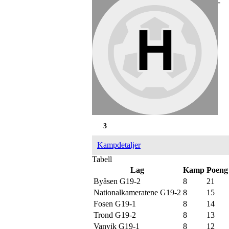
-
3
Kampdetaljer
Tabell
Lag
Kamp
Poeng
Byåsen G19-2
8
21
Nationalkameratene G19-2
8
15
Fosen G19-1
8
14
Trond G19-2
8
13
Vanvik G19-1
8
12