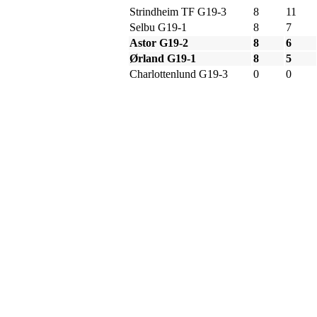
Strindheim TF G19-3
8
11
Selbu G19-1
8
7
Astor G19-2
8
6
Ørland G19-1
8
5
Charlottenlund G19-3
0
0
Bli medlem i klubben!
Trykk her for innmelding