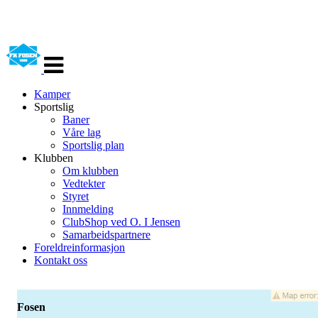
Veksle
navigasjon
Kamper
Sportslig
Baner
Våre lag
Sportslig plan
Klubben
Om klubben
Vedtekter
Styret
Innmelding
ClubShop ved O. I Jensen
Samarbeidspartnere
Foreldreinformasjon
Kontakt oss
Fosen