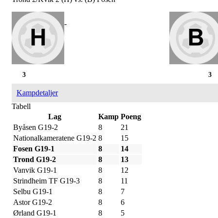
-
3
3
Kampdetaljer
Tabell
Lag
Kamp
Poeng
Byåsen G19-2
8
21
Nationalkameratene G19-2
8
15
Fosen G19-1
8
14
Trond G19-2
8
13
Vanvik G19-1
8
12
Strindheim TF G19-3
8
11
Selbu G19-1
8
7
Astor G19-2
8
6
Ørland G19-1
8
5