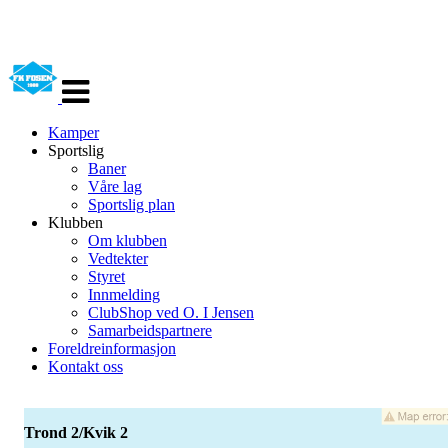
Veksle
navigasjon
Kamper
Sportslig
Baner
Våre lag
Sportslig plan
Klubben
Om klubben
Vedtekter
Styret
Innmelding
ClubShop ved O. I Jensen
Samarbeidspartnere
Foreldreinformasjon
Kontakt oss
Trond 2/Kvik 2