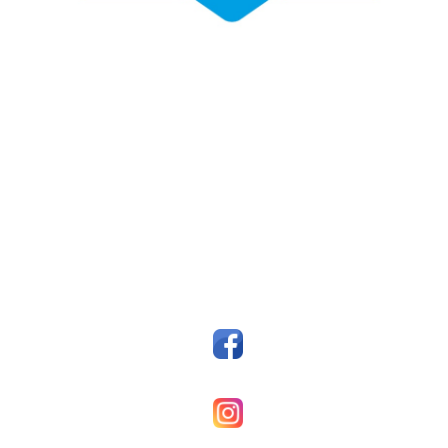
Fotballklubben Fosen
Postboks 14, 7159 Bjugn
Org. nr.: 993607045
styreleder@fkfosen.com
Sosiale Medier
Facebook
Fkfosenherrer