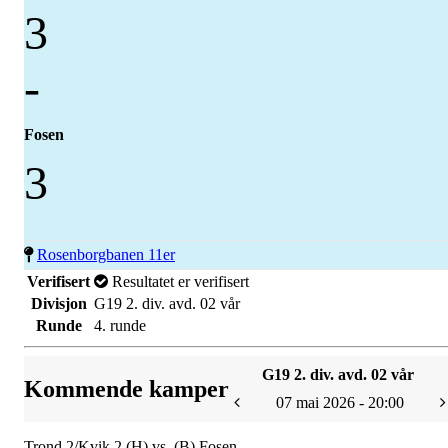
3
-
Fosen
3
Rosenborgbanen 11er
Verifisert
Resultatet er verifisert
Divisjon
G19 2. div. avd. 02 vår
Runde
4. runde
G19 2. div. avd. 02 vår
Kommende kamper
07 mai 2026 - 20:00
Trond 2/Kvik 2 (H) vs. (B) Fosen