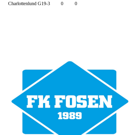
Charlottenlund G19-3
0
0
Bli medlem i klubben!
Trykk her for innmelding