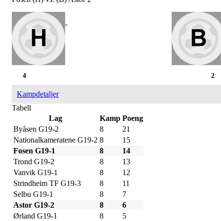
-
4
2
Kampdetaljer
Tabell
Lag
Kamp
Poeng
Byåsen G19-2
8
21
Nationalkameratene G19-2
8
15
Fosen G19-1
8
14
Trond G19-2
8
13
Vanvik G19-1
8
12
Strindheim TF G19-3
8
11
Selbu G19-1
8
7
Astor G19-2
8
6
Ørland G19-1
8
5