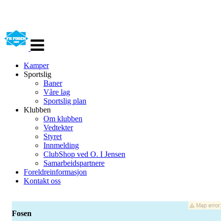
Veksle
navigasjon
Kamper
Sportslig
Baner
Våre lag
Sportslig plan
Klubben
Om klubben
Vedtekter
Styret
Innmelding
ClubShop ved O. I Jensen
Samarbeidspartnere
Foreldreinformasjon
Kontakt oss
Fosen