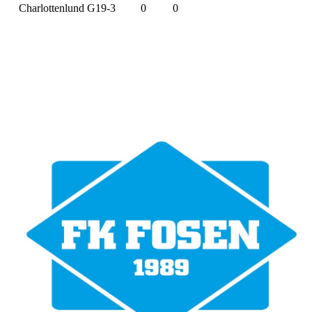
Charlottenlund G19-3
0
0
Bli medlem i klubben!
Trykk her for innmelding