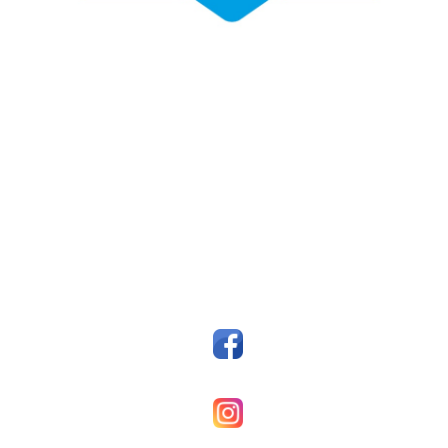
Fotballklubben Fosen
Postboks 14, 7159 Bjugn
Org. nr.: 993607045
styreleder@fkfosen.com
Sosiale Medier
Facebook
Fkfosenherrer