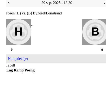
29 sep. 2025 - 18:30
Fosen (H) vs. (B) Byneset/Leinstrand
-
0
0
Kampdetaljer
Tabell
Lag
Kamp
Poeng
Bli medlem i klubben!
Trykk her for innmelding