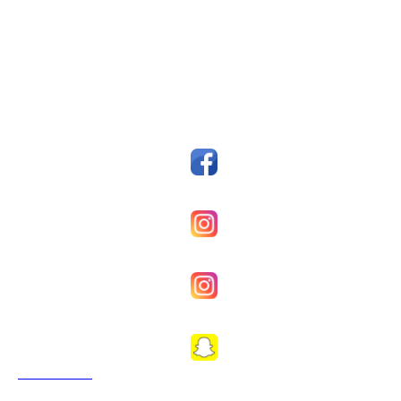
Postboks 14, 7159 Bjugn
Org. nr.: 993607045
styreleder@fkfosen.com
Sosiale Medier
Facebook
Fkfosenherrer
Fkfosenkvinner
Fkfosen1989