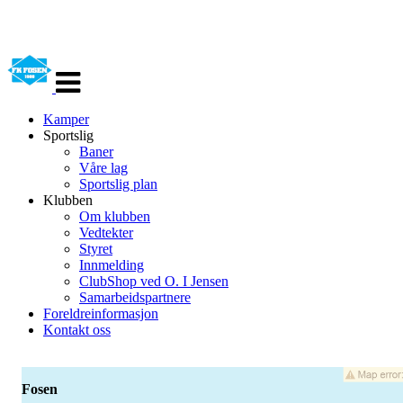
Veksle
navigasjon
Kamper
Sportslig
Baner
Våre lag
Sportslig plan
Klubben
Om klubben
Vedtekter
Styret
Innmelding
ClubShop ved O. I Jensen
Samarbeidspartnere
Foreldreinformasjon
Kontakt oss
Fosen