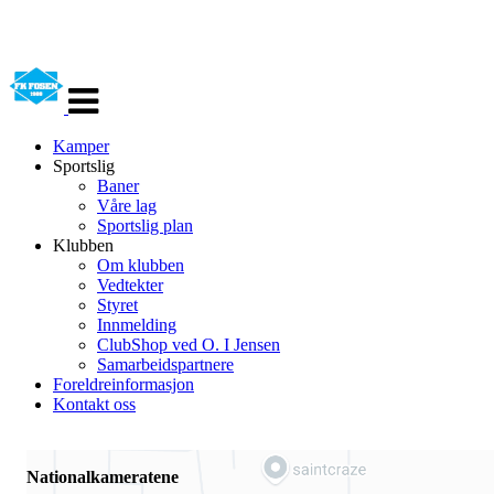
Veksle
navigasjon
Kamper
Sportslig
Baner
Våre lag
Sportslig plan
Klubben
Om klubben
Vedtekter
Styret
Innmelding
ClubShop ved O. I Jensen
Samarbeidspartnere
Foreldreinformasjon
Kontakt oss
Nationalkameratene