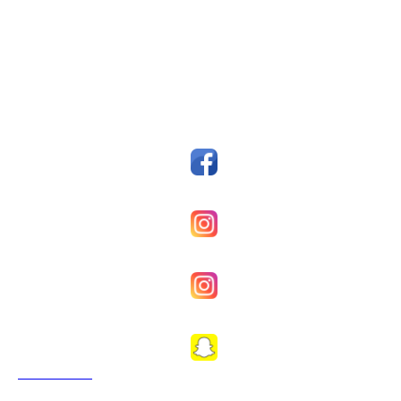
Postboks 14, 7159 Bjugn
Org. nr.: 993607045
styreleder@fkfosen.com
Sosiale Medier
Facebook
Fkfosenherrer
Fkfosenkvinner
Fkfosen1989