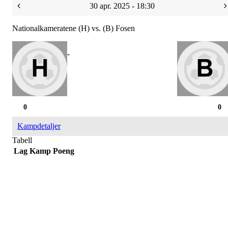
30 apr. 2025 - 18:30
Nationalkameratene (H) vs. (B) Fosen
-
0
0
Kampdetaljer
Tabell
Lag
Kamp
Poeng
Bli medlem i klubben!
Trykk her for innmelding