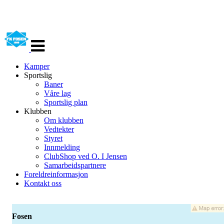
Veksle
navigasjon
Kamper
Sportslig
Baner
Våre lag
Sportslig plan
Klubben
Om klubben
Vedtekter
Styret
Innmelding
ClubShop ved O. I Jensen
Samarbeidspartnere
Foreldreinformasjon
Kontakt oss
Fosen