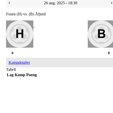
26 aug. 2025 - 18:30
Fosen (H) vs. (B) Åfjord
-
0
0
Kampdetaljer
Tabell
Lag
Kamp
Poeng
Bli medlem i klubben!
Trykk her for innmelding