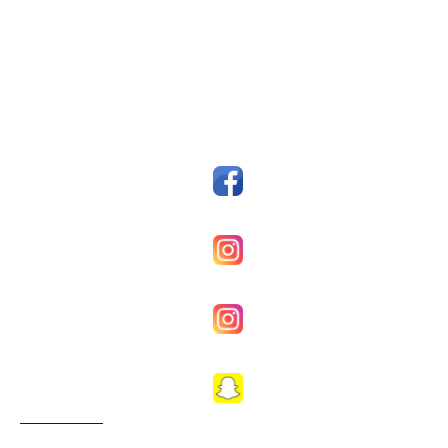
Postboks 14, 7159 Bjugn
Org. nr.: 993607045
styreleder@fkfosen.com
Sosiale Medier
Facebook
Fkfosenherrer
Fkfosenkvinner
Fkfosen1989