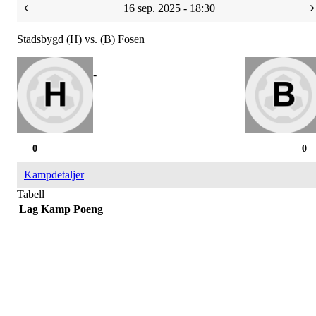
16 sep. 2025 - 18:30
Stadsbygd (H) vs. (B) Fosen
-
0
0
Kampdetaljer
Tabell
Lag
Kamp
Poeng
Bli medlem i klubben!
Trykk her for innmelding