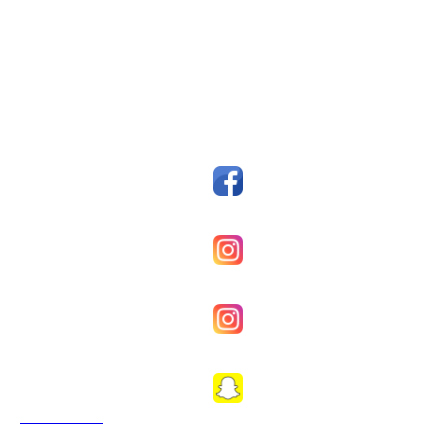
Postboks 14, 7159 Bjugn
Org. nr.: 993607045
styreleder@fkfosen.com
Sosiale Medier
Facebook
Fkfosenherrer
Fkfosenkvinner
Fkfosen1989