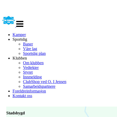
Veksle
navigasjon
Kamper
Sportslig
Baner
Våre lag
Sportslig plan
Klubben
Om klubben
Vedtekter
Styret
Innmelding
ClubShop ved O. I Jensen
Samarbeidspartnere
Foreldreinformasjon
Kontakt oss
Stadsbygd