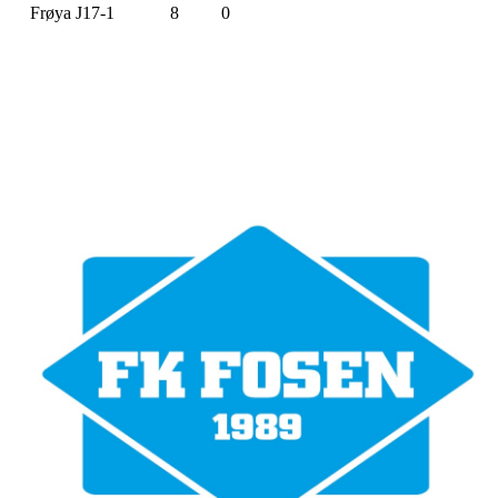
Frøya J17-1
8
0
Bli medlem i klubben!
Trykk her for innmelding