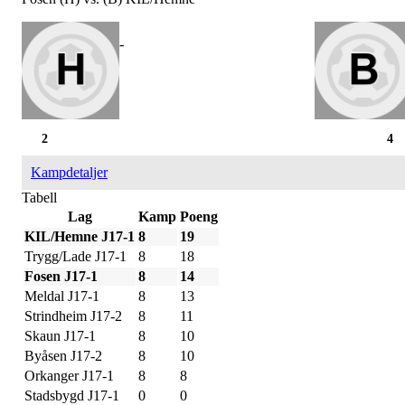
-
2
4
Kampdetaljer
Tabell
Lag
Kamp
Poeng
KIL/Hemne J17-1
8
19
Trygg/Lade J17-1
8
18
Fosen J17-1
8
14
Meldal J17-1
8
13
Strindheim J17-2
8
11
Skaun J17-1
8
10
Byåsen J17-2
8
10
Orkanger J17-1
8
8
Stadsbygd J17-1
0
0