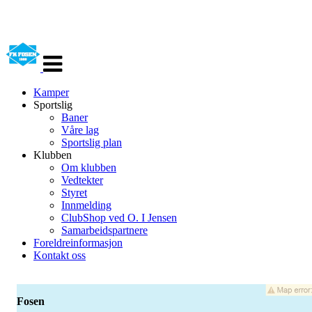
Veksle
navigasjon
Kamper
Sportslig
Baner
Våre lag
Sportslig plan
Klubben
Om klubben
Vedtekter
Styret
Innmelding
ClubShop ved O. I Jensen
Samarbeidspartnere
Foreldreinformasjon
Kontakt oss
Fosen