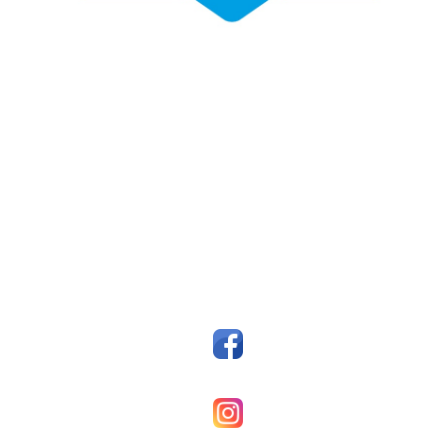
Fotballklubben Fosen
Postboks 14, 7159 Bjugn
Org. nr.: 993607045
styreleder@fkfosen.com
Sosiale Medier
Facebook
Fkfosenherrer