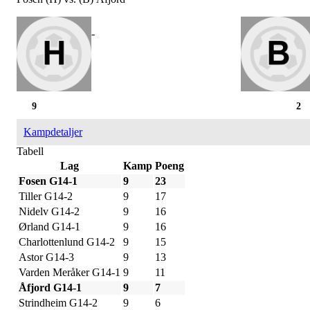
-
9
2
Kampdetaljer
Tabell
Lag
Kamp
Poeng
Fosen G14-1
9
23
Tiller G14-2
9
17
Nidelv G14-2
9
16
Ørland G14-1
9
16
Charlottenlund G14-2
9
15
Astor G14-3
9
13
Varden Meråker G14-1
9
11
Åfjord G14-1
9
7
Strindheim G14-2
9
6