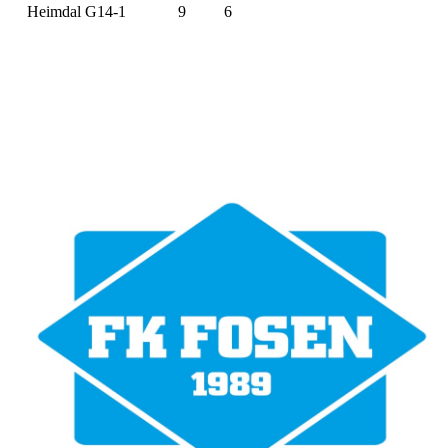
Heimdal G14-1
9
6
Bli medlem i klubben!
Trykk her for innmelding