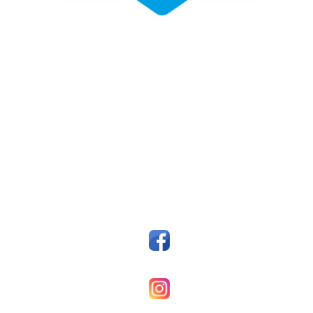
Fotballklubben Fosen
Postboks 14, 7159 Bjugn
Org. nr.: 993607045
styreleder@fkfosen.com
Sosiale Medier
Facebook
Fkfosenherrer