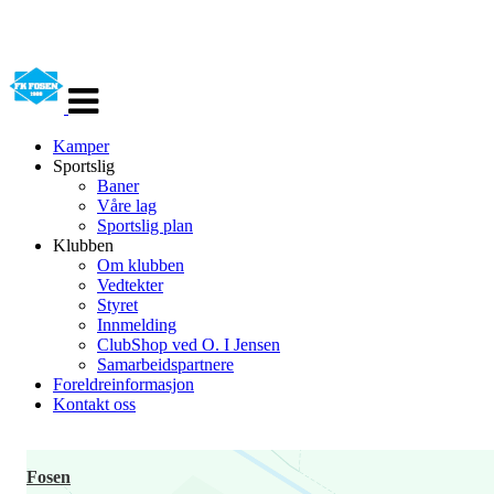
Veksle
navigasjon
Kamper
Sportslig
Baner
Våre lag
Sportslig plan
Klubben
Om klubben
Vedtekter
Styret
Innmelding
ClubShop ved O. I Jensen
Samarbeidspartnere
Foreldreinformasjon
Kontakt oss
Fosen