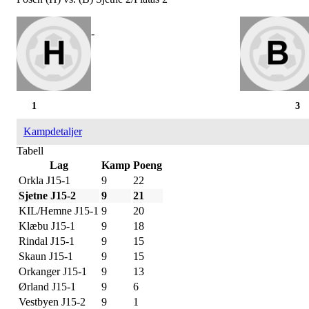
-
1
3
Kampdetaljer
Tabell
Lag
Kamp
Poeng
Orkla J15-1
9
22
Sjetne J15-2
9
21
KIL/Hemne J15-1
9
20
Klæbu J15-1
9
18
Rindal J15-1
9
15
Skaun J15-1
9
15
Orkanger J15-1
9
13
Ørland J15-1
9
6
Vestbyen J15-2
9
1