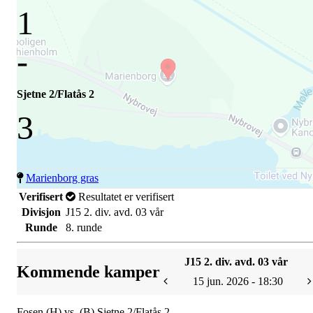
1
-
Sjetne 2/Flatås 2
3
Marienborg gras
Verifisert
Resultatet er verifisert
Divisjon
J15 2. div. avd. 03 vår
Runde
8. runde
J15 2. div. avd. 03 vår
Kommende kamper
15 jun. 2026 - 18:30
Fosen (H) vs. (B) Sjetne 2/Flatås 2