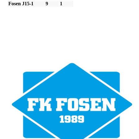
Fosen J15-1
9
1
Bli medlem i klubben!
Trykk her for innmelding