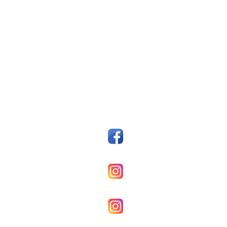
Fotballklubben Fosen
Postboks 14, 7159 Bjugn
Org. nr.: 993607045
styreleder@fkfosen.com
Sosiale Medier
Facebook
Fkfosenherrer
Fkfosenkvinner