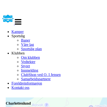
Veksle
navigasjon
Kamper
Sportslig
Baner
Våre lag
Sportslig plan
Klubben
Om klubben
Vedtekter
Styret
Innmelding
ClubShop ved O. I Jensen
Samarbeidspartnere
Foreldreinformasjon
Kontakt oss
Charlottenlund