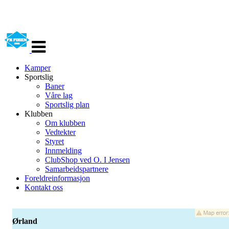
Veksle
navigasjon
Kamper
Sportslig
Baner
Våre lag
Sportslig plan
Klubben
Om klubben
Vedtekter
Styret
Innmelding
ClubShop ved O. I Jensen
Samarbeidspartnere
Foreldreinformasjon
Kontakt oss
Ørland