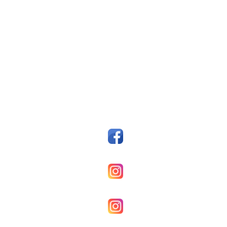
Fotballklubben Fosen
Postboks 14, 7159 Bjugn
Org. nr.: 993607045
styreleder@fkfosen.com
Sosiale Medier
Facebook
Fkfosenherrer
Fkfosenkvinner