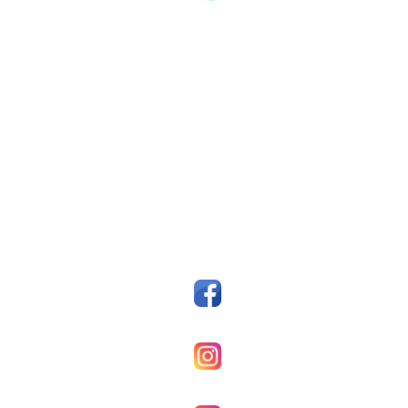
Fotballklubben Fosen
Postboks 14, 7159 Bjugn
Org. nr.: 993607045
styreleder@fkfosen.com
Sosiale Medier
Facebook
Fkfosenherrer