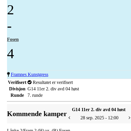
2
-
Fosen
4
Framnes Kunstgress
Verifisert
Resultatet er verifisert
Divisjon
G14 11er 2. div avd 04 høst
Runde
7. runde
G14 11er 2. div avd 04 høst
Kommende kamper
28 sep. 2025 - 12:00
Lånke 2/Fram 2 (H) vs. (B) Fosen