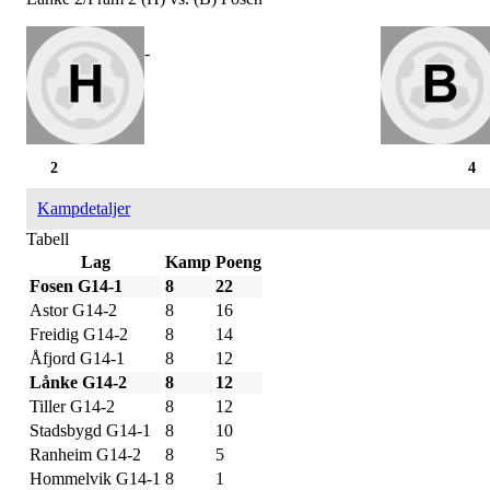
-
2
4
Kampdetaljer
Tabell
Lag
Kamp
Poeng
Fosen G14-1
8
22
Astor G14-2
8
16
Freidig G14-2
8
14
Åfjord G14-1
8
12
Lånke G14-2
8
12
Tiller G14-2
8
12
Stadsbygd G14-1
8
10
Ranheim G14-2
8
5
Hommelvik G14-1
8
1