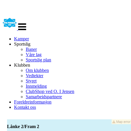
Veksle
navigasjon
Kamper
Sportslig
Baner
Våre lag
Sportslig plan
Klubben
Om klubben
Vedtekter
Styret
Innmelding
ClubShop ved O. I Jensen
Samarbeidspartnere
Foreldreinformasjon
Kontakt oss
Lånke 2/Fram 2