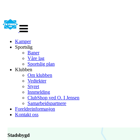
Veksle
navigasjon
Kamper
Sportslig
Baner
Våre lag
Sportslig plan
Klubben
Om klubben
Vedtekter
Styret
Innmelding
ClubShop ved O. I Jensen
Samarbeidspartnere
Foreldreinformasjon
Kontakt oss
Stadsbygd