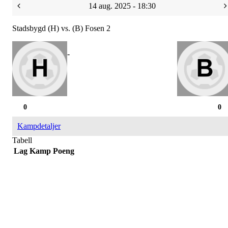
14 aug. 2025 - 18:30
Stadsbygd (H) vs. (B) Fosen 2
-
0
0
Kampdetaljer
Tabell
Lag
Kamp
Poeng
Bli medlem i klubben!
Trykk her for innmelding