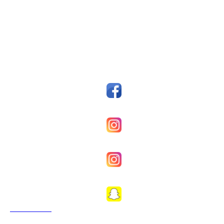
Postboks 14, 7159 Bjugn
Org. nr.: 993607045
styreleder@fkfosen.com
Sosiale Medier
Facebook
Fkfosenherrer
Fkfosenkvinner
Fkfosen1989