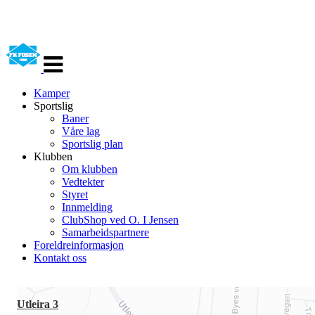
Veksle
navigasjon
Kamper
Sportslig
Baner
Våre lag
Sportslig plan
Klubben
Om klubben
Vedtekter
Styret
Innmelding
ClubShop ved O. I Jensen
Samarbeidspartnere
Foreldreinformasjon
Kontakt oss
Utleira 3