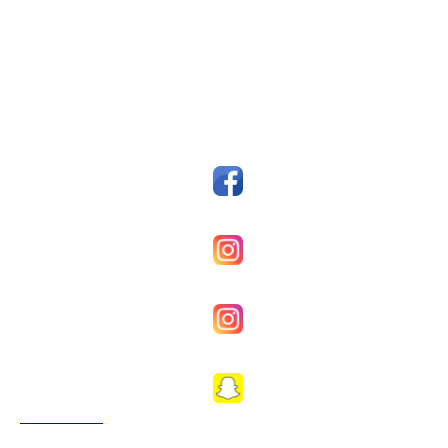
Postboks 14, 7159 Bjugn
Org. nr.: 993607045
styreleder@fkfosen.com
Sosiale Medier
Facebook
Fkfosenherrer
Fkfosenkvinner
Fkfosen1989