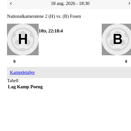
18 aug. 2026 - 18:30
Nationalkameratene 2 (H) vs. (B) Fosen
10
, 22:18:4
D
0
0
Kampdetaljer
Tabell
Lag
Kamp
Poeng
Bli medlem i klubben!
Trykk her for innmelding