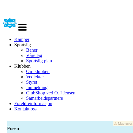
Veksle
navigasjon
Kamper
Sportslig
Baner
Våre lag
Sportslig plan
Klubben
Om klubben
Vedtekter
Styret
Innmelding
ClubShop ved O. I Jensen
Samarbeidspartnere
Foreldreinformasjon
Kontakt oss
Fosen