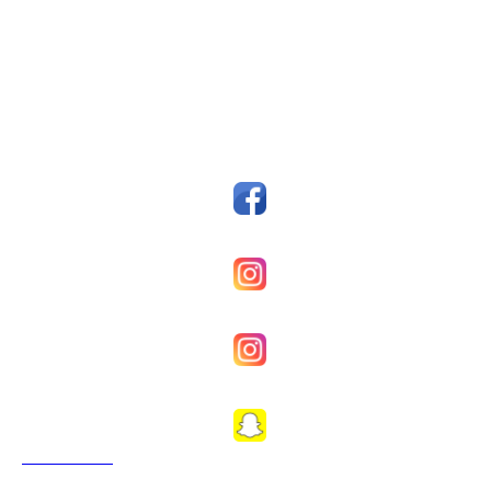
Postboks 14, 7159 Bjugn
Org. nr.: 993607045
styreleder@fkfosen.com
Sosiale Medier
Facebook
Fkfosenherrer
Fkfosenkvinner
Fkfosen1989