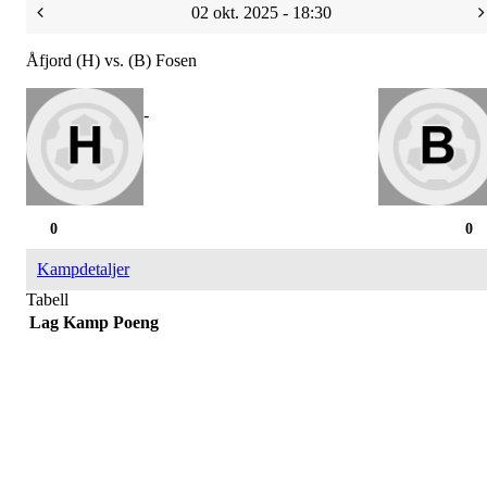
02 okt. 2025 - 18:30
Åfjord (H) vs. (B) Fosen
-
0
0
Kampdetaljer
Tabell
Lag
Kamp
Poeng
Bli medlem i klubben!
Trykk her for innmelding